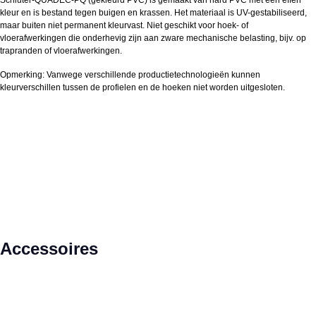
kleur en is bestand tegen buigen en krassen. Het materiaal is UV-gestabiliseerd,
maar buiten niet permanent kleurvast. Niet geschikt voor hoek- of
vloerafwerkingen die onderhevig zijn aan zware mechanische belasting, bijv. op
trapranden of vloerafwerkingen.
Opmerking: Vanwege verschillende productietechnologieën kunnen
kleurverschillen tussen de profielen en de hoeken niet worden uitgesloten.
Productgalerij overslaan
Accessoires