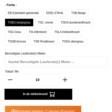
Selecteer
- Farbe -
EB Edelstahl gebürstet
EDELSTAHL
TSB Beige
TSBG beigegrau
TSC creme
TSDA dunkelanthrazit
TSG Grau
TSI elfenbein
TSLA Hellanthrazit
TSOB bronze
TSR Rostbraun
TSSG steingrau
Benodigde Laufende(r) Meter:
Totaal:
lfm
In de winkelmand
Momenteel bekijken 12 mensen dit product.