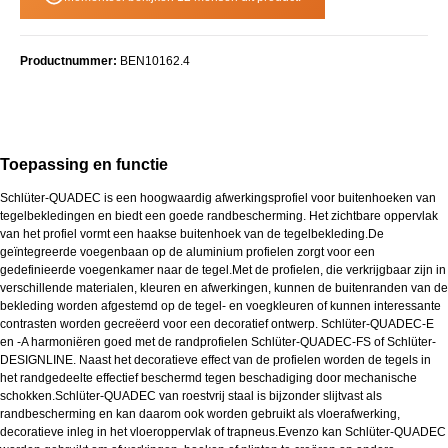
Productnummer:
BEN10162.4
Toepassing en functie
Schlüter-QUADEC is een hoogwaardig afwerkingsprofiel voor buitenhoeken van
tegelbekledingen en biedt een goede randbescherming. Het zichtbare oppervlak
van het profiel vormt een haakse buitenhoek van de tegelbekleding.De
geïntegreerde voegenbaan op de aluminium profielen zorgt voor een
gedefinieerde voegenkamer naar de tegel.Met de profielen, die verkrijgbaar zijn in
verschillende materialen, kleuren en afwerkingen, kunnen de buitenranden van de
bekleding worden afgestemd op de tegel- en voegkleuren of kunnen interessante
contrasten worden gecreëerd voor een decoratief ontwerp. Schlüter-QUADEC-E
en -A harmoniëren goed met de randprofielen Schlüter-QUADEC-FS of Schlüter-
DESIGNLINE. Naast het decoratieve effect van de profielen worden de tegels in
het randgedeelte effectief beschermd tegen beschadiging door mechanische
schokken.Schlüter-QUADEC van roestvrij staal is bijzonder slijtvast als
randbescherming en kan daarom ook worden gebruikt als vloerafwerking,
decoratieve inleg in het vloeroppervlak of trapneus.Evenzo kan Schlüter-QUADEC