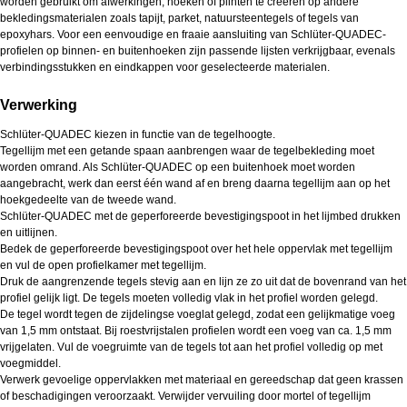
worden gebruikt om afwerkingen, hoeken of plinten te creëren op andere
bekledingsmaterialen zoals tapijt, parket, natuursteentegels of tegels van
epoxyhars. Voor een eenvoudige en fraaie aansluiting van Schlüter-QUADEC-
profielen op binnen- en buitenhoeken zijn passende lijsten verkrijgbaar, evenals
verbindingsstukken en eindkappen voor geselecteerde materialen.
Verwerking
Schlüter-QUADEC kiezen in functie van de tegelhoogte.
Tegellijm met een getande spaan aanbrengen waar de tegelbekleding moet
worden omrand. Als Schlüter-QUADEC op een buitenhoek moet worden
aangebracht, werk dan eerst één wand af en breng daarna tegellijm aan op het
hoekgedeelte van de tweede wand.
Schlüter-QUADEC met de geperforeerde bevestigingspoot in het lijmbed drukken
en uitlijnen.
Bedek de geperforeerde bevestigingspoot over het hele oppervlak met tegellijm
en vul de open profielkamer met tegellijm.
Druk de aangrenzende tegels stevig aan en lijn ze zo uit dat de bovenrand van het
profiel gelijk ligt. De tegels moeten volledig vlak in het profiel worden gelegd.
De tegel wordt tegen de zijdelingse voeglat gelegd, zodat een gelijkmatige voeg
van 1,5 mm ontstaat. Bij roestvrijstalen profielen wordt een voeg van ca. 1,5 mm
vrijgelaten. Vul de voegruimte van de tegels tot aan het profiel volledig op met
voegmiddel.
Verwerk gevoelige oppervlakken met materiaal en gereedschap dat geen krassen
of beschadigingen veroorzaakt. Verwijder vervuiling door mortel of tegellijm