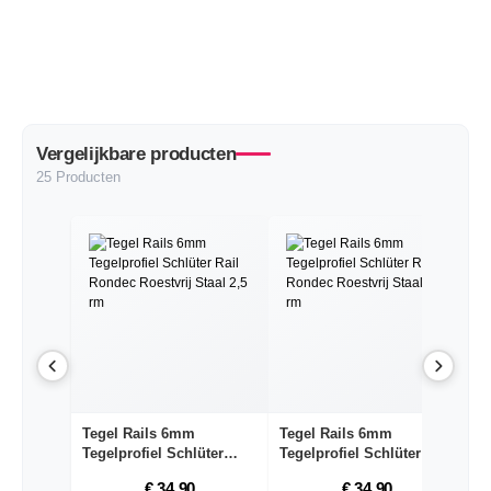
Vergelijkbare producten
25 Producten
Tegel Rails 6mm
Tegel Rails 6mm
T
Tegelprofiel Schlüter
Tegelprofiel Schlüter
Te
Ra...
Ra...
€ 34,90
€ 34,90