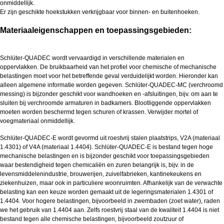
onmiddellijk.
Er zijn geschikte hoekstukken verkrijgbaar voor binnen- en buitenhoeken.
Materiaaleigenschappen en toepassingsgebieden:
Schlüter-QUADEC wordt vervaardigd in verschillende materialen en
oppervlakken. De bruikbaarheid van het profiel voor chemische of mechanische
belastingen moet voor het betreffende geval verduidelijkt worden. Hieronder kan
alleen algemene informatie worden gegeven. Schlüter-QUADEC-MC (verchroomd
messing) is bijzonder geschikt voor wandhoeken en -afsluitingen, bijv. om aan te
sluiten bij verchroomde armaturen in badkamers. Blootliggende oppervlakken
moeten worden beschermd tegen schuren of krassen. Verwijder mortel of
voegmateriaal onmiddellijk.
Schlüter-QUADEC-E wordt gevormd uit roestvrij stalen plaatstrips, V2A (materiaal
1.4301) of V4A (materiaal 1.4404). Schlüter-QUADEC-E is bestand tegen hoge
mechanische belastingen en is bijzonder geschikt voor toepassingsgebieden
waar bestendigheid tegen chemicaliën en zuren belangrijk is, bijv. in de
levensmiddelenindustrie, brouwerijen, zuivelfabrieken, kantinekeukens en
ziekenhuizen, maar ook in particuliere woonruimten. Afhankelijk van de verwachte
belasting kan een keuze worden gemaakt uit de legeringsmaterialen 1.4301 of
1.4404. Voor hogere belastingen, bijvoorbeeld in zwembaden (zoet water), raden
we het gebruik van 1.4404 aan. Zelfs roestvrij staal van de kwaliteit 1.4404 is niet
bestand tegen alle chemische belastingen, bijvoorbeeld zoutzuur of