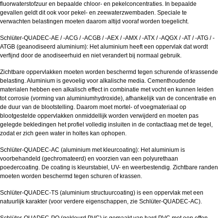
fluorwaterstofzuur en bepaalde chloor- en pekelconcentraties. In bepaalde
gevallen geldt dit ook voor pekel- en zeewaterzwembaden. Speciale te
verwachten belastingen moeten daarom altijd vooraf worden toegelicht.
Schlüter-QUADEC-AE / -ACG / -ACGB / -AEX / -AMX / -ATX / -AQGX / -AT / -ATG / -
ATGB (geanodiseerd aluminium): Het aluminium heeft een oppervlak dat wordt
verfijnd door de anodiseerhuid en niet verandert bij normaal gebruik.
Zichtbare oppervlakken moeten worden beschermd tegen schurende of krassende
belasting. Aluminium is gevoelig voor alkalische media. Cementhoudende
materialen hebben een alkalisch effect in combinatie met vocht en kunnen leiden
tot corrosie (vorming van aluminiumhydroxide), afhankelijk van de concentratie en
de duur van de blootstelling. Daarom moet mortel- of voegmateriaal op
blootgestelde oppervlakken onmiddellijk worden verwijderd en moeten pas
gelegde bekledingen het profiel volledig insluiten in de contactlaag met de tegel,
zodat er zich geen water in holtes kan ophopen.
Schlüter-QUADEC-AC (aluminium met kleurcoating): Het aluminium is
voorbehandeld (gechromateerd) en voorzien van een polyurethaan
poedercoating. De coating is kleurstabiel, UV- en weerbestendig. Zichtbare randen
moeten worden beschermd tegen schuren of krassen.
Schlüter-QUADEC-TS (aluminium structuurcoating) is een oppervlak met een
natuurlijk karakter (voor verdere eigenschappen, zie Schlüter-QUADEC-AC).
Schlüter-QUADEC-PQ (gekleurd PVC) is gemaakt van hard PVC met een effen