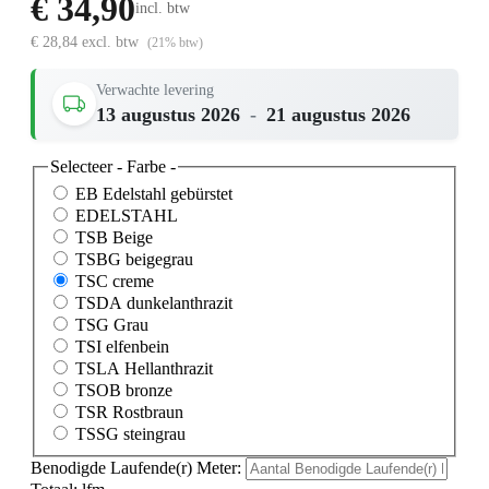
€ 34,90
incl. btw
€ 28,84 excl. btw
(21% btw)
Verwachte levering
13 augustus 2026
-
21 augustus 2026
Selecteer
- Farbe -
EB Edelstahl gebürstet
EDELSTAHL
TSB Beige
TSBG beigegrau
TSC creme
TSDA dunkelanthrazit
TSG Grau
TSI elfenbein
TSLA Hellanthrazit
TSOB bronze
TSR Rostbraun
TSSG steingrau
Benodigde Laufende(r) Meter: