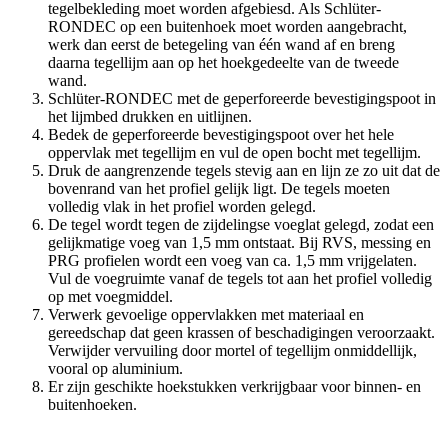
tegelbekleding moet worden afgebiesd. Als Schlüter-
RONDEC op een buitenhoek moet worden aangebracht,
werk dan eerst de betegeling van één wand af en breng
daarna tegellijm aan op het hoekgedeelte van de tweede
wand.
Schlüter-RONDEC met de geperforeerde bevestigingspoot in
het lijmbed drukken en uitlijnen.
Bedek de geperforeerde bevestigingspoot over het hele
oppervlak met tegellijm en vul de open bocht met tegellijm.
Druk de aangrenzende tegels stevig aan en lijn ze zo uit dat de
bovenrand van het profiel gelijk ligt. De tegels moeten
volledig vlak in het profiel worden gelegd.
De tegel wordt tegen de zijdelingse voeglat gelegd, zodat een
gelijkmatige voeg van 1,5 mm ontstaat. Bij RVS, messing en
PRG profielen wordt een voeg van ca. 1,5 mm vrijgelaten.
Vul de voegruimte vanaf de tegels tot aan het profiel volledig
op met voegmiddel.
Verwerk gevoelige oppervlakken met materiaal en
gereedschap dat geen krassen of beschadigingen veroorzaakt.
Verwijder vervuiling door mortel of tegellijm onmiddellijk,
vooral op aluminium.
Er zijn geschikte hoekstukken verkrijgbaar voor binnen- en
buitenhoeken.