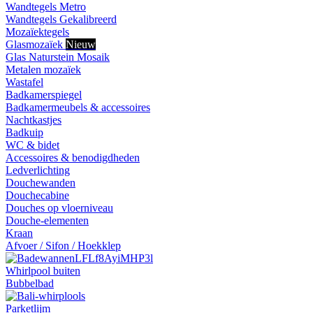
Wandtegels Metro
Wandtegels Gekalibreerd
Mozaïektegels
Glasmozaïek
Nieuw
Glas Naturstein Mosaik
Metalen mozaïek
Wastafel
Badkamerspiegel
Badkamermeubels & accessoires
Nachtkastjes
Badkuip
WC & bidet
Accessoires & benodigdheden
Ledverlichting
Douchewanden
Douchecabine
Douches op vloerniveau
Douche-elementen
Kraan
Afvoer / Sifon / Hoekklep
Whirlpool buiten
Bubbelbad
Parketlijm