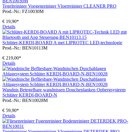
Tegelreiniger Voegenreiniger Vloerreiniger CLEANER PRO
Prod.-Nr.: FZ10030M
€ 19,90*
Details
Schlüter-KERDI-BOARD A met LIPROTEC LED-technologie
Prod.-Nr.: BEN10113M
€ 219,00*
Details
Wandnis Betegelbare wandnissen Doucheplanken Opbergsysteem
Schlüter KERDI-BOARD-N
Prod.-Nr.: BEN10028M
€ 59,90*
Details
Tegelreiniger Voegenreiniger Vloerreiniger DETERDEK PRO