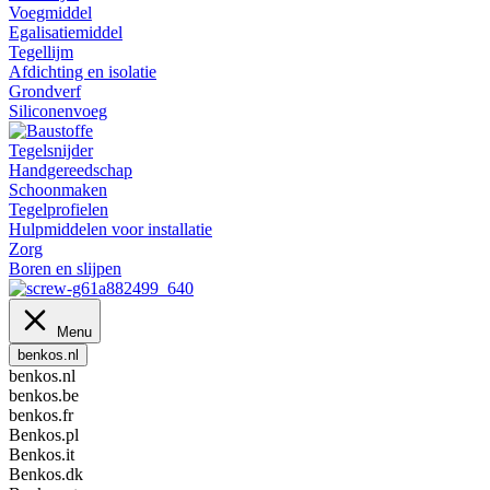
Voegmiddel
Egalisatiemiddel
Tegellijm
Afdichting en isolatie
Grondverf
Siliconenvoeg
Tegelsnijder
Handgereedschap
Schoonmaken
Tegelprofielen
Hulpmiddelen voor installatie
Zorg
Boren en slijpen
Menu
benkos.nl
benkos.nl
benkos.be
benkos.fr
Benkos.pl
Benkos.it
Benkos.dk