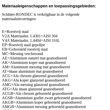
Materiaaleigenschappen en toepassingsgebieden:
Schlüter-RONDEC is verkrijgbaar in de volgende
materiaaluitvoeringen:
E=Roestvrij staal
V2A Materiaalnr. 1.4301=AISI 304
V4A Materiaalnr. 1.4404=AISI 316L
EP=Roestvrij staal gepolijst
EB=Geborsteld roestvrij staal
MC=Messing verchroomd
AE=Aluminium naturel mat geanodiseerd
AK=Aluminium koper mat geanodiseerd
AM=Aluminium messing mat geanodiseerd
AT=titaan aluminium mat geanodiseerd
ACG=Alu chroom glanzend geanodiseerd
AKG=Alu koper glanzend geanodiseerd
AMG=Alu messing glanzend geanodiseerd
ATG=Alu titaan glanzend geanodiseerd
ACGB=Alu chroom geborsteld geanodiseerd
AGSB=Aluminium grafiet zwart geborsteld geanodiseerd
AKGB=Aluminium koper geborsteld geanodiseerd
AMGB=Aluminium messing geborsteld geanodiseerd