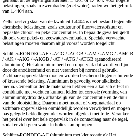
gemaakt uit de legeringsmaterialen 1.4301 of 1.4404. Voor hogere
belastingen, zoals in zwembaden (zoet water), raden we het gebruik
van 1.4404 aan.
Zelfs roestvrij staal van de kwaliteit 1.4404 is niet bestand tegen alle
chemische belastingen, zoals zoutzuur of fluorwaterstofzuur en
bepaalde chloor- en pekelconcentraties. In bepaalde gevallen geldt
dit ook voor pekel- en zeewaterzwembaden. Speciale verwachte
belastingen moeten daarom altijd vooraf worden toegelicht.
Schlüter-RONDEC-AE / -ACG / -ACGB / -AM / -AMG / -AMGB
/ -AK / -AKG / -AKGB / -AT / -ATG / -ATGB (geanodiseerd
aluminium): Het aluminium heeft een oppervlak dat wordt verfijnd
door de anodiseerhuid en niet verandert bij normaal gebruik.
Zichtbare oppervlakken moeten worden beschermd tegen schurende
of krassende belasting. Aluminium is gevoelig voor alkalische
media. Cementhoudende materialen hebben een alkalisch effect in
combinatie met vocht en kunnen leiden tot corrosie (vorming van
aluminiumhydroxide), afhankelijk van de concentratie en de duur
van de blootstelling. Daarom moet mortel of voegmateriaal op
zichtbare oppervlakken onmiddellijk worden verwijderd en mogen
pas gelegde bekledingen niet worden afgedekt met folie. Veranker
het profiel over het hele oppervlak in de contactlaag naar de tegel,
zodat er zich geen water in holtes kan ophopen.
Schlüter-RONDEC-AC (aluminium met kleurcoating): Het