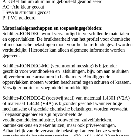
ATGB=titanium aluminium geborsteld geanodiseerd
AC=Alu kleur gecoat
TS=Alu structuur gecoat
P=PVC gekleurd
Materiaaleigenschappen en toepassingsgebieden:
Schlüter-RONDEC wordt vervaardigd in verschillende materialen
en oppervlakken. De bruikbaarheid van het profiel voor chemische
of mechanische belastingen moet voor het betreffende geval worden
verduidelijkt. Hieronder kan alleen algemene informatie worden
gegeven.
Schlüter-RONDEC-MC (verchroomd messing) is bijzonder
geschikt voor wandhoeken en -afsluitingen, bijv. om aan te sluiten
bij verchroomde armaturen in badkamers. Blootliggende
oppervlakken moeten worden beschermd tegen schuren of krassen.
Verwijder mortel of voegmiddel onmiddellijk.
Schlüter-RONDEC-E (roestvrij staal) van materiaal 1.4301 (V2A)
of materiaal 1.4404 (V4A) is bijzonder geschikt wanneer hoge
mechanische of speciale chemische belastingen worden verwacht.
Toepassingsgebieden zijn bijvoorbeeld de
voedingsmiddelenindustrie, brouwerijen, zuivelfabrieken,
kantinekeukens en ziekenhuizen, maar ook privéwoningen.
Afhankelijk van de verwachte belasting kan een keuze worden