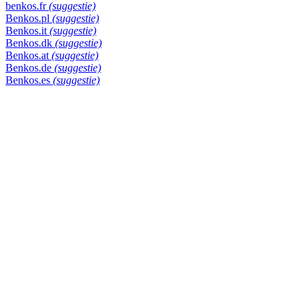
benkos.fr
(suggestie)
Benkos.pl
(suggestie)
Benkos.it
(suggestie)
Benkos.dk
(suggestie)
Benkos.at
(suggestie)
Benkos.de
(suggestie)
Benkos.es
(suggestie)