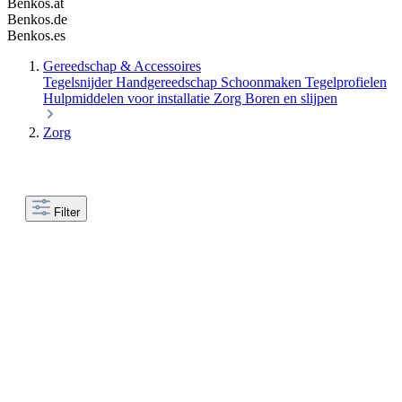
Benkos.at
Benkos.de
Benkos.es
Gereedschap & Accessoires
Tegelsnijder
Handgereedschap
Schoonmaken
Tegelprofielen
Hulpmiddelen voor installatie
Zorg
Boren en slijpen
Zorg
Filter
- Farbe -
anthrazit
beige
braun
creme