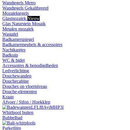
Wandtegels Metro
Wandtegels Gekalibreerd
Mozaïektegels
Glasmozaïek
Nieuw
Glas Naturstein Mosaik
Metalen mozaïek
Wastafel
Badkamerspiegel
Badkamermeubels & accessoires
Nachtkastjes
Badkuip
WC & bidet
Accessoires & benodigdheden
Ledverlichting
Douchewanden
Douchecabine
Douches op vloerniveau
Douche-elementen
Kraan
Afvoer / Sifon / Hoekklep
Whirlpool buiten
Bubbelbad
Parketlijm