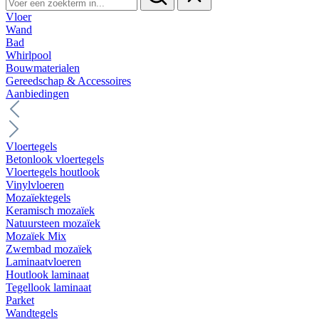
Vloer
Wand
Bad
Whirlpool
Bouwmaterialen
Gereedschap & Accessoires
Aanbiedingen
Vloertegels
Betonlook vloertegels
Vloertegels houtlook
Vinylvloeren
Mozaïektegels
Keramisch mozaïek
Natuursteen mozaïek
Mozaïek Mix
Zwembad mozaïek
Laminaatvloeren
Houtlook laminaat
Tegellook laminaat
Parket
Wandtegels