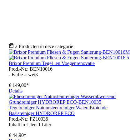
grau
licht-grau
warm-grau
weiß
2 Producten in deze categorie
Brixor Premium Tegel- en Voegenrenovatie
Prod.-Nr.: BEN10016
- Farbe -:
weiß
€ 149,00*
Details
Tegelreiniger Natuursteenreiniger Waterafstotende
Basisreiniger HYDROREP ECO
Prod.-Nr.: FZ10035
Inhalt in Liter:
1 Liter
€ 44,90*