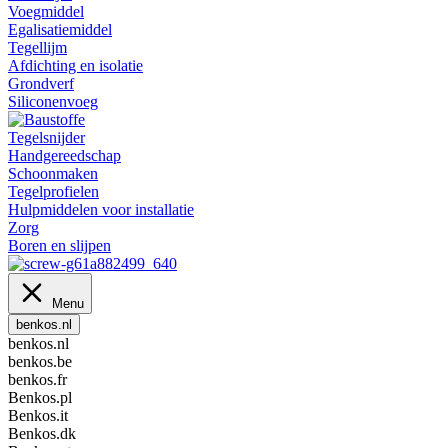
Voegmiddel
Egalisatiemiddel
Tegellijm
Afdichting en isolatie
Grondverf
Siliconenvoeg
Tegelsnijder
Handgereedschap
Schoonmaken
Tegelprofielen
Hulpmiddelen voor installatie
Zorg
Boren en slijpen
Menu
benkos.nl
benkos.nl
benkos.be
benkos.fr
Benkos.pl
Benkos.it
Benkos.dk