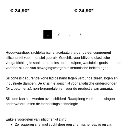
€ 24,90*
€ 24,90*
1
2
3
Hoogwaardige, zachtelastische, acetaatuithardende ééncomponent
siliconenkit voor intensief gebruik. Geschikt voor blijvend elastische
voegafdichting in sanitaire ruimtes op badkuipen, wastafels, gootstenen en
voor het sluiten van bewegingsvoegen in keramische bekledingen.
Silicone is gedurende korte tijd bestand tegen verdunde zuren, logen en
industriële dampen. De kit is niet geschikt voor alkalische ondergronden
(bijv. beton enz.), non-ferrometalen en voor de productie van aquaria.
Silicone kan niet worden overschilderd. Raadpleeg voor toepassingen in
onderwaterruimten de toepassingstechnologie.
Enkele voordelen van siliconenkit zijn :
Ze reageren snel met vocht door een chemische reactie en zijn