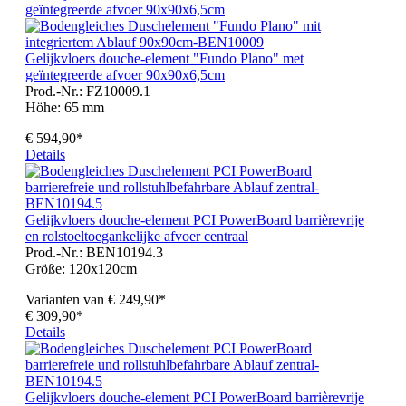
Gelijkvloers douche-element "Fundo Plano" met
geïntegreerde afvoer 90x90x6,5cm
Prod.-Nr.: FZ10009.1
Höhe:
65 mm
€ 594,90*
Details
Gelijkvloers douche-element PCI PowerBoard barrièrevrije
en rolstoeltoegankelijke afvoer centraal
Prod.-Nr.: BEN10194.3
Größe:
120x120cm
Varianten van
€ 249,90*
€ 309,90*
Details
Gelijkvloers douche-element PCI PowerBoard barrièrevrije