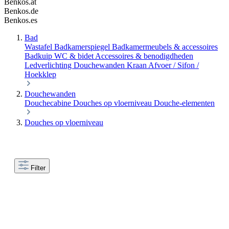
Benkos.at
Benkos.de
Benkos.es
Bad
Wastafel
Badkamerspiegel
Badkamermeubels & accessoires
Badkuip
WC & bidet
Accessoires & benodigdheden
Ledverlichting
Douchewanden
Kraan
Afvoer / Sifon /
Hoekklep
Douchewanden
Douchecabine
Douches op vloerniveau
Douche-elementen
Douches op vloerniveau
Filter
Größe