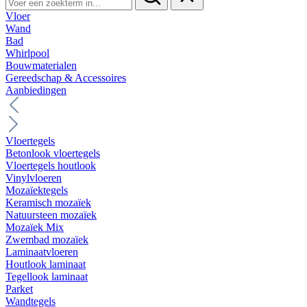
Vloer
Wand
Bad
Whirlpool
Bouwmaterialen
Gereedschap & Accessoires
Aanbiedingen
Vloertegels
Betonlook vloertegels
Vloertegels houtlook
Vinylvloeren
Mozaïektegels
Keramisch mozaïek
Natuursteen mozaïek
Mozaïek Mix
Zwembad mozaïek
Laminaatvloeren
Houtlook laminaat
Tegellook laminaat
Parket
Wandtegels