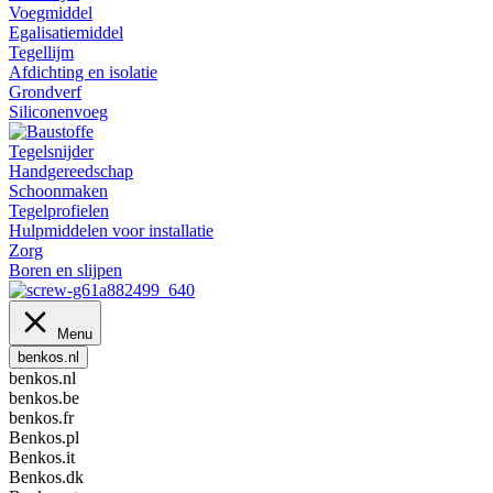
Voegmiddel
Egalisatiemiddel
Tegellijm
Afdichting en isolatie
Grondverf
Siliconenvoeg
Tegelsnijder
Handgereedschap
Schoonmaken
Tegelprofielen
Hulpmiddelen voor installatie
Zorg
Boren en slijpen
Menu
benkos.nl
benkos.nl
benkos.be
benkos.fr
Benkos.pl
Benkos.it
Benkos.dk