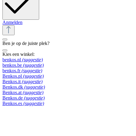
Anmelden
Ben je op de juiste plek?
Kies een winkel:
benkos.nl
(suggestie)
benkos.be
(suggestie)
benkos.fr
(suggestie)
Benkos.pl
(suggestie)
Benkos.it
(suggestie)
Benkos.dk
(suggestie)
Benkos.at
(suggestie)
Benkos.de
(suggestie)
Benkos.es
(suggestie)