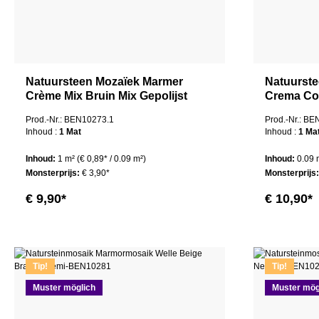
Natuursteen Mozaïek Marmer
Natuurste
Crème Mix Bruin Mix Gepolijst
Crema Co
Nicole
Prod.-Nr.: BEN10273.1
Prod.-Nr.: B
Inhoud :
1 Mat
Inhoud :
1 Ma
Inhoud:
1 m²
(€ 0,89* / 0.09 m²)
Inhoud:
0.09
Monsterprijs:
€ 3,90*
Monsterprijs
€ 9,90*
€ 10,90*
Tip!
Tip!
Muster möglich
Muster mög