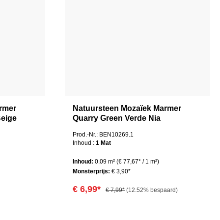
rmer
Natuursteen Mozaïek Marmer
eige
Quarry Green Verde Nia
Prod.-Nr.: BEN10269.1
Inhoud :
1 Mat
Inhoud:
0.09 m²
(€ 77,67* / 1 m²)
Monsterprijs:
€ 3,90*
€ 6,99*
€ 7,99*
(12.52% bespaard)