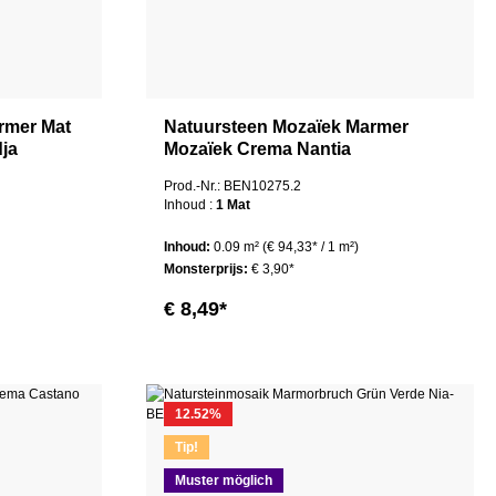
rmer Mat
Natuursteen Mozaïek Marmer
ja
Mozaïek Crema Nantia
Prod.-Nr.: BEN10275.2
Inhoud :
1 Mat
Inhoud:
0.09 m²
(€ 94,33* / 1 m²)
Monsterprijs:
€ 3,90*
€ 8,49*
12.52
%
Tip!
Muster möglich