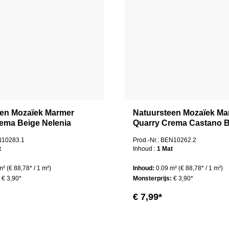
een Mozaïek Marmer
Natuursteen Mozaïek Ma
ema Beige Nelenia
Quarry Crema Castano B
Nanett
EN10283.1
Prod.-Nr.: BEN10262.2
t
Inhoud :
1 Mat
 m²
(€ 88,78* / 1 m²)
Inhoud:
0.09 m²
(€ 88,78* / 1 m²)
:
€ 3,90*
Monsterprijs:
€ 3,90*
€ 7,99*