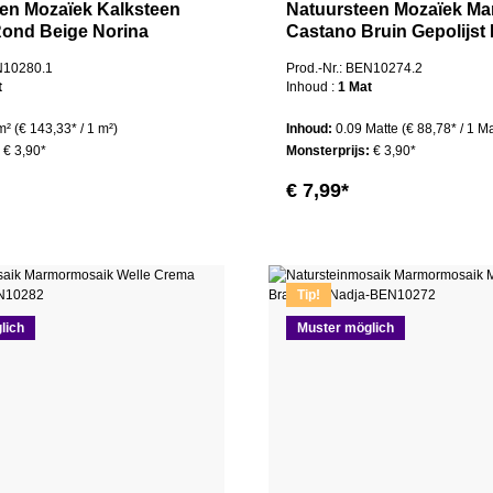
en Mozaïek Kalksteen
Natuursteen Mozaïek Ma
ond Beige Norina
Castano Bruin Gepolijst
EN10280.1
Prod.-Nr.: BEN10274.2
t
Inhoud :
1 Mat
 m²
(€ 143,33* / 1 m²)
Inhoud:
0.09 Matte
(€ 88,78* / 1 Ma
:
€ 3,90*
Monsterprijs:
€ 3,90*
€ 7,99*
Tip!
lich
Muster möglich