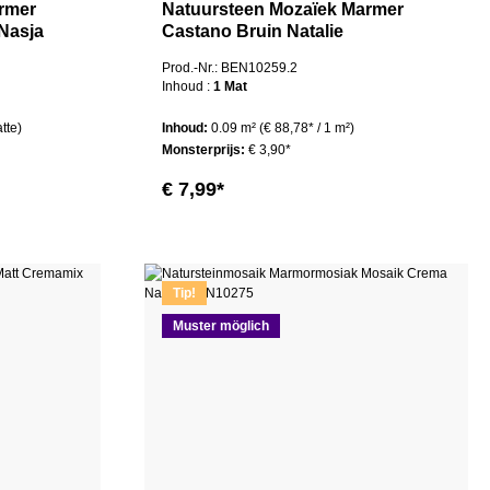
rmer
Natuursteen Mozaïek Marmer
 Nasja
Castano Bruin Natalie
Prod.-Nr.: BEN10259.2
Inhoud :
1 Mat
tte)
Inhoud:
0.09 m²
(€ 88,78* / 1 m²)
Monsterprijs:
€ 3,90*
€ 7,99*
Tip!
Muster möglich