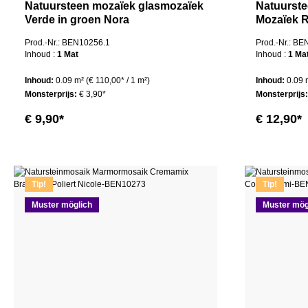
Natuursteen mozaïek glasmozaïek
Natuurste
Verde in groen Nora
Mozaïek R
Prod.-Nr.: BEN10256.1
Prod.-Nr.: B
Inhoud :
1 Mat
Inhoud :
1 Ma
Inhoud:
0.09 m²
(€ 110,00* / 1 m²)
Inhoud:
0.09
Monsterprijs:
€ 3,90*
Monsterprijs
€ 9,90*
€ 12,90*
Tip!
Tip!
Muster möglich
Muster mög