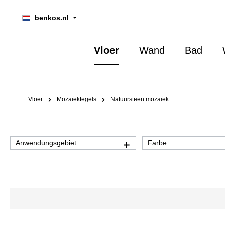
oekopdracht
Ga naar de hoofdnavigatie
benkos.nl
Vloer
Wand
Bad
Vloer
Mozaïektegels
Natuursteen mozaïek
Anwendungsgebiet
Farbe