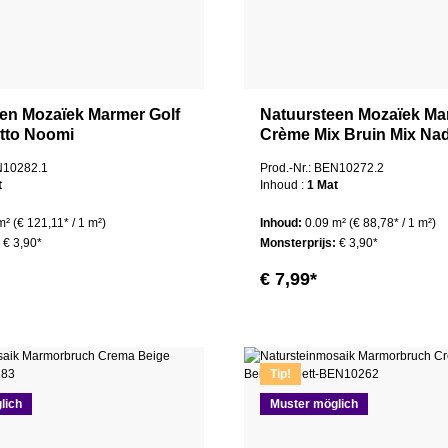
en Mozaïek Marmer Golf
Natuursteen Mozaïek Ma
tto Noomi
Crème Mix Bruin Mix Nad
EN10282.1
Prod.-Nr.: BEN10272.2
t
Inhoud :
1 Mat
 m²
(€ 121,11* / 1 m²)
Inhoud:
0.09 m²
(€ 88,78* / 1 m²)
:
€ 3,90*
Monsterprijs:
€ 3,90*
€ 7,99*
Tip!
lich
Muster möglich