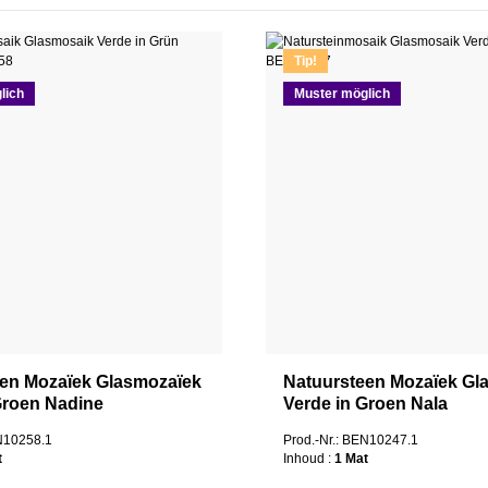
Tip!
lich
Muster möglich
en Mozaïek Glasmozaïek
Natuursteen Mozaïek Gl
Groen Nadine
Verde in Groen Nala
EN10258.1
Prod.-Nr.: BEN10247.1
t
Inhoud :
1 Mat