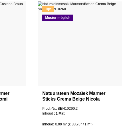
Tip!
Muster möglich
rmer
Natuursteen Mozaïek Marmer
aomi
Sticks Crema Beige Nicola
Prod.-Nr.: BEN10260.2
Inhoud :
1 Mat
Inhoud:
0.09 m²
(€ 88,78* / 1 m²)