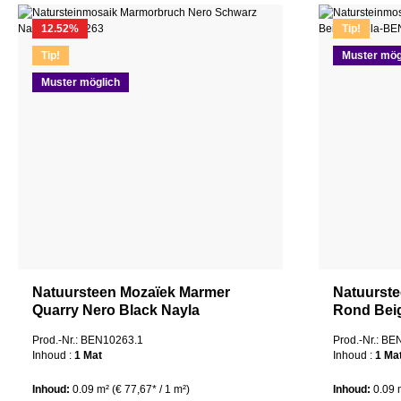
12.52
%
Tip!
Tip!
Muster mög
Muster möglich
Natuursteen Mozaïek Marmer
Natuurst
Quarry Nero Black Nayla
Rond Bei
Prod.-Nr.: BEN10263.1
Prod.-Nr.: B
Inhoud :
1 Mat
Inhoud :
1 Ma
Inhoud:
0.09 m²
(€ 77,67* / 1 m²)
Inhoud:
0.09