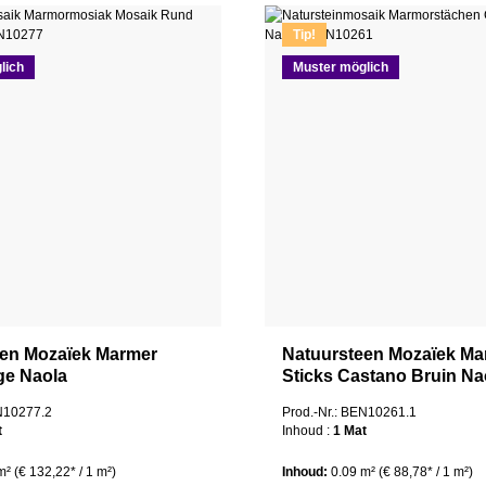
Tip!
lich
Muster möglich
een Mozaïek Marmer
Natuursteen Mozaïek Ma
ge Naola
Sticks Castano Bruin N
EN10277.2
Prod.-Nr.: BEN10261.1
t
Inhoud :
1 Mat
 m²
(€ 132,22* / 1 m²)
Inhoud:
0.09 m²
(€ 88,78* / 1 m²)