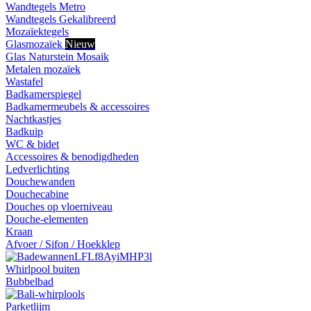
Wandtegels Metro
Wandtegels Gekalibreerd
Mozaïektegels
Glasmozaïek
Nieuw
Glas Naturstein Mosaik
Metalen mozaïek
Wastafel
Badkamerspiegel
Badkamermeubels & accessoires
Nachtkastjes
Badkuip
WC & bidet
Accessoires & benodigdheden
Ledverlichting
Douchewanden
Douchecabine
Douches op vloerniveau
Douche-elementen
Kraan
Afvoer / Sifon / Hoekklep
Whirlpool buiten
Bubbelbad
Parketlijm