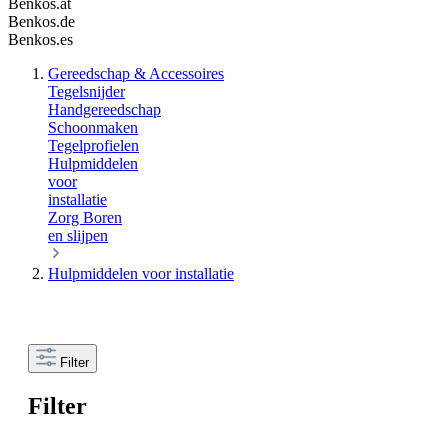
Benkos.at
Benkos.de
Benkos.es
Gereedschap & Accessoires
Tegelsnijder
Handgereedschap
Schoonmaken
Tegelprofielen
Hulpmiddelen
voor
installatie
Zorg
Boren
en slijpen
Hulpmiddelen voor installatie
Filter
Filter