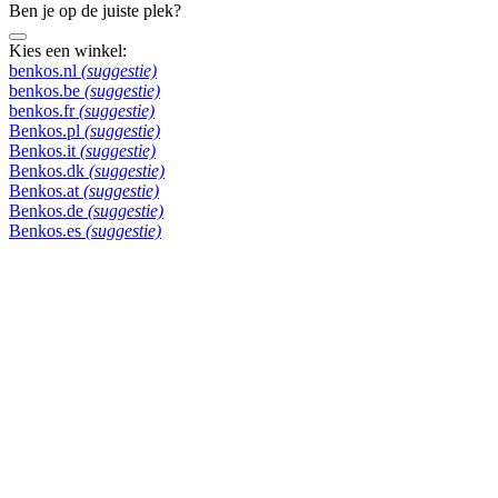
Ben je op de juiste plek?
Kies een winkel:
benkos.nl
(suggestie)
benkos.be
(suggestie)
benkos.fr
(suggestie)
Benkos.pl
(suggestie)
Benkos.it
(suggestie)
Benkos.dk
(suggestie)
Benkos.at
(suggestie)
Benkos.de
(suggestie)
Benkos.es
(suggestie)