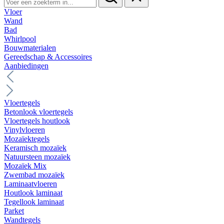
Vloer
Wand
Bad
Whirlpool
Bouwmaterialen
Gereedschap & Accessoires
Aanbiedingen
Vloertegels
Betonlook vloertegels
Vloertegels houtlook
Vinylvloeren
Mozaïektegels
Keramisch mozaïek
Natuursteen mozaïek
Mozaïek Mix
Zwembad mozaïek
Laminaatvloeren
Houtlook laminaat
Tegellook laminaat
Parket
Wandtegels