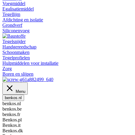
Voegmiddel
Egalisatiemiddel
Tegellijm
Afdichting en isolatie
Grondverf
Siliconenvoeg
Tegelsnijder
Handgereedschap
Schoonmaken
Tegelprofielen
Hulpmiddelen voor installatie
Zorg
Boren en slijpen
Menu
benkos.nl
benkos.nl
benkos.be
benkos.fr
Benkos.pl
Benkos.it
Benkos.dk