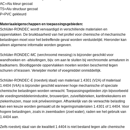
AC=Alu kleur gecoat
TS=Alu structuur gecoat
P=PVC gekleurd
Materiaaleigenschappen en toepassingsgebieden:
Schlüter-RONDEC wordt vervaardigd in verschillende materialen en
oppervlakken. De bruikbaarheid van het profiel voor chemische of mechanische
belastingen moet voor het betreffende geval worden verduidelijkt. Hieronder kan
alleen algemene informatie worden gegeven.
Schlüter-RONDEC-MC (verchroomd messing) is bijzonder geschikt voor
wandhoeken en -afsluitingen, bijv. om aan te sluiten bij verchroomde armaturen in
badkamers. Blootliggende oppervlakken moeten worden beschermd tegen
schuren of krassen. Verwijder mortel of voegmiddel onmiddellijk.
Schlüter-RONDEC-E (roestvrij staal) van materiaal 1.4301 (V2A) of materiaal
1.4404 (V4A) is bijzonder geschikt wanneer hoge mechanische of speciale
chemische belastingen worden verwacht. Toepassingsgebieden zijn bijvoorbeeld
de voedingsmiddelenindustrie, brouwerijen, zuivelfabrieken, kantinekeukens en
ziekenhuizen, maar ook privéwoningen. Afhankelijk van de verwachte belasting
kan een keuze worden gemaakt uit de legeringsmaterialen 1.4301 of 1.4404. Voor
hogere belastingen, zoals in zwembaden (zoet water), raden we het gebruik van
1.4404 aan.
Zelfs roestvrij staal van de kwaliteit 1.4404 is niet bestand tegen alle chemische