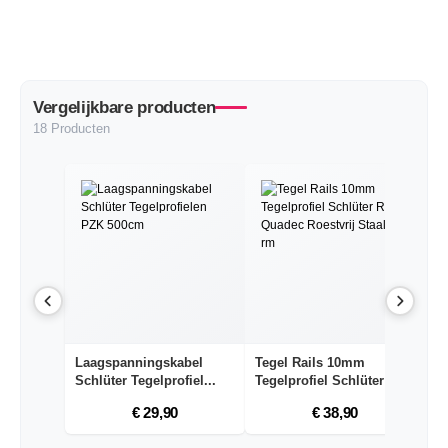
Vergelijkbare producten
18 Producten
Laagspanningskabel
Tegel Rails 10mm
T
Schlüter Tegelprofiel...
Tegelprofiel Schlüter R...
te
€ 29,90
€ 38,90