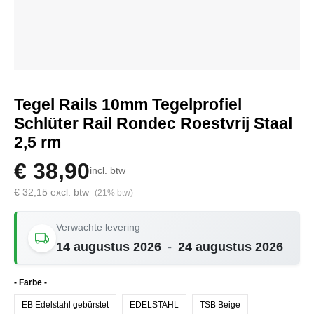
Tegel Rails 10mm Tegelprofiel
Schlüter Rail Rondec Roestvrij Staal
2,5 rm
€ 38,90
incl. btw
€ 32,15 excl. btw
(21% btw)
Verwachte levering
14 augustus 2026
-
24 augustus 2026
Selecteer
- Farbe -
EB Edelstahl gebürstet
EDELSTAHL
TSB Beige