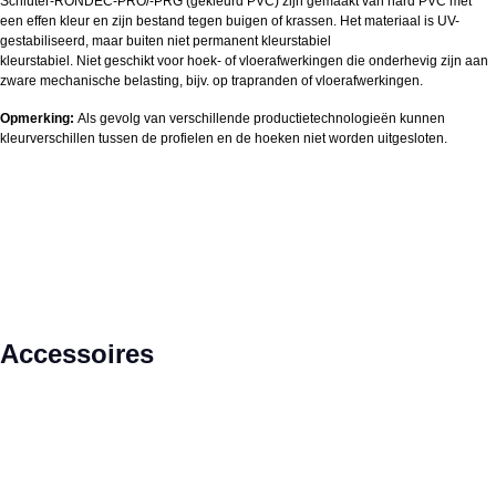
Schlüter-RONDEC-PRO/-PRG (gekleurd PVC) zijn gemaakt van hard PVC met
een effen kleur en zijn bestand tegen buigen of krassen. Het materiaal is UV-
gestabiliseerd, maar buiten niet permanent kleurstabiel
kleurstabiel. Niet geschikt voor hoek- of vloerafwerkingen die onderhevig zijn aan
zware mechanische belasting, bijv. op trapranden of vloerafwerkingen.
Opmerking:
Als gevolg van verschillende productietechnologieën kunnen
kleurverschillen tussen de profielen en de hoeken niet worden uitgesloten.
Productgalerij overslaan
Accessoires