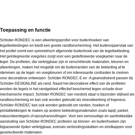
Toepassing en functie
Schlüter-RONDEC is een afwerkingsprofiel voor buitenhoeken van
tegelbekledingen en biedt een goede randbescherming. Het buitenoppervlak van
het profiel vormt een symmetrisch afgeronde buitenhoek van de tegelbekleding.
Het geïntegreerde voegvlies zorgt voor een gedefinieerde voegkamer naar de
tegel. De profielen, die verkrijgbaar zijn in verschillende materialen, kleuren en
afwerkingen, maken het mogelijk om de buitenranden van de bekleding af te
stemmen op de tegel- en voegkleuren of om interessante contrasten te creëren
voor decoratieve ontwerpen. Schlüter-RONDEC-E en -A geanodiseerd passen bij
Schlüter-DESIGNLINE als rand. Naast het decoratieve effect van de profielen
worden de tegels in het randgebied effectief beschermd tegen schade door
mechanische impact. Schlüter-RONDEC van roestvrij staal is bijzonder slijtvast als
randbescherming en kan ook worden gebruikt als vloerafwerking of trapneus.
Schlüter-RONDEC kan ook worden gebruikt om randen, hoeken of
plintafdekkingen te maken op andere bekledingsmaterialen zoals tapijt, parket,
natuursteentegels of epoxyharsvullingen. Voor een eenvoudige en aantrekkelijke
aansluiting van Schlüter-RONDEC profielen op binnen- en buitenhoeken zijn
bijpassende lijsten verkrijgbaar, evenals verbindingsstukken en eindkappen voor
geselecteerde materialen.