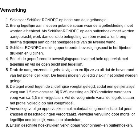
Verwerking
Selecteer Schlüter-RONDEC op basis van de tegelhoogte.
Breng tegellijm aan met een getande spaan waar de tegelbekleding moet
worden afgebiesd. Als Schlüter-RONDEC op een buitenhoek moet worden
aangebracht, werk dan eerst de betegeling van één wand af en breng
daarna tegellijm aan op het hoekgedeelte van de tweede wand.
Schlüter-RONDEC met de geperforeerde bevestigingspoot in het lijmbed
drukken en uitlijnen.
Bedek de geperforeerde bevestigingspoot over het hele oppervlak met
tegellijm en vul de open bocht met tegellijm.
Druk de aangrenzende tegels stevig aan en lijn ze zo uit dat de bovenrand
van het profiel gelijk ligt. De tegels moeten volledig vlak in het profiel worden
gelegd.
De tegel wordt tegen de zijdelingse voeglat gelegd, zodat een gelijkmatige
voeg van 1,5 mm ontstaat. Bij RVS, messing en PRG profielen wordt een
voeg van ca. 1,5 mm vrijgelaten. Vul de voegruimte vanaf de tegels tot aan
het profiel volledig op met voegmiddel.
Verwerk gevoelige oppervlakken met materiaal en gereedschap dat geen
krassen of beschadigingen veroorzaakt. Verwijder vervuiling door mortel of
tegellijm onmiddellijk, vooral op aluminium.
Er zijn geschikte hoekstukken verkrijgbaar voor binnen- en buitenhoeken.