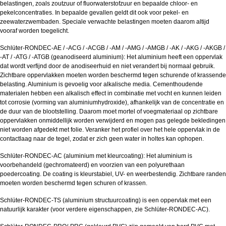
belastingen, zoals zoutzuur of fluorwaterstofzuur en bepaalde chloor- en
pekelconcentraties. In bepaalde gevallen geldt dit ook voor pekel- en
zeewaterzwembaden. Speciale verwachte belastingen moeten daarom altijd
vooraf worden toegelicht.
Schlüter-RONDEC-AE / -ACG / -ACGB / -AM / -AMG / -AMGB / -AK / -AKG / -AKGB /
-AT / -ATG / -ATGB (geanodiseerd aluminium): Het aluminium heeft een oppervlak
dat wordt verfijnd door de anodiseerhuid en niet verandert bij normaal gebruik.
Zichtbare oppervlakken moeten worden beschermd tegen schurende of krassende
belasting. Aluminium is gevoelig voor alkalische media. Cementhoudende
materialen hebben een alkalisch effect in combinatie met vocht en kunnen leiden
tot corrosie (vorming van aluminiumhydroxide), afhankelijk van de concentratie en
de duur van de blootstelling. Daarom moet mortel of voegmateriaal op zichtbare
oppervlakken onmiddellijk worden verwijderd en mogen pas gelegde bekledingen
niet worden afgedekt met folie. Veranker het profiel over het hele oppervlak in de
contactlaag naar de tegel, zodat er zich geen water in holtes kan ophopen.
Schlüter-RONDEC-AC (aluminium met kleurcoating): Het aluminium is
voorbehandeld (gechromateerd) en voorzien van een polyurethaan
poedercoating. De coating is kleurstabiel, UV- en weerbestendig. Zichtbare randen
moeten worden beschermd tegen schuren of krassen.
Schlüter-RONDEC-TS (aluminium structuurcoating) is een oppervlak met een
natuurlijk karakter (voor verdere eigenschappen, zie Schlüter-RONDEC-AC).