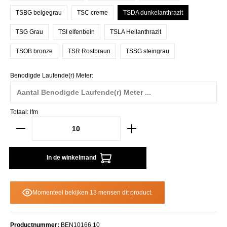
TSBG beigegrau
TSC creme
TSDA dunkelanthrazit
TSG Grau
TSI elfenbein
TSLA Hellanthrazit
TSOB bronze
TSR Rostbraun
TSSG steingrau
Benodigde Laufende(r) Meter:
Totaal:
lfm
In de winkelmand
Momenteel bekijken 13 mensen dit product.
Productnummer:
BEN10166.10