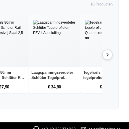
18 Producten
s 80mm
Laagspanningsverdeler
Tegelrails 11 mm
l Schlüter R...
Schlüter Tegelprof...
tegelprofiel Schlüter r...
27,90
€ 34,90
€ 39,90