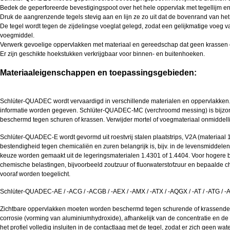
Bedek de geperforeerde bevestigingspoot over het hele oppervlak met tegellijm en 
Druk de aangrenzende tegels stevig aan en lijn ze zo uit dat de bovenrand van het pr
De tegel wordt tegen de zijdelingse voeglat gelegd, zodat een gelijkmatige voeg van
voegmiddel.
Verwerk gevoelige oppervlakken met materiaal en gereedschap dat geen krassen of 
Er zijn geschikte hoekstukken verkrijgbaar voor binnen- en buitenhoeken.
Materiaaleigenschappen en toepassingsgebieden:
Schlüter-QUADEC wordt vervaardigd in verschillende materialen en oppervlakken. 
informatie worden gegeven. Schlüter-QUADEC-MC (verchroomd messing) is bijzonde
beschermd tegen schuren of krassen. Verwijder mortel of voegmateriaal onmiddelli
Schlüter-QUADEC-E wordt gevormd uit roestvrij stalen plaatstrips, V2A (materiaa
bestendigheid tegen chemicaliën en zuren belangrijk is, bijv. in de levensmiddele
keuze worden gemaakt uit de legeringsmaterialen 1.4301 of 1.4404. Voor hogere bel
chemische belastingen, bijvoorbeeld zoutzuur of fluorwaterstofzuur en bepaalde c
vooraf worden toegelicht.
Schlüter-QUADEC-AE / -ACG / -ACGB / -AEX / -AMX / -ATX / -AQGX / -AT / -ATG / -A
Zichtbare oppervlakken moeten worden beschermd tegen schurende of krassende be
corrosie (vorming van aluminiumhydroxide), afhankelijk van de concentratie en d
het profiel volledig insluiten in de contactlaag met de tegel, zodat er zich geen wa