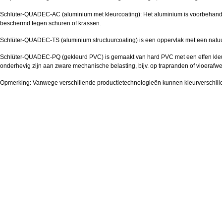
Schlüter-QUADEC-AC (aluminium met kleurcoating): Het aluminium is voorbehande
beschermd tegen schuren of krassen.
Schlüter-QUADEC-TS (aluminium structuurcoating) is een oppervlak met een natuu
Schlüter-QUADEC-PQ (gekleurd PVC) is gemaakt van hard PVC met een effen kleur en
onderhevig zijn aan zware mechanische belasting, bijv. op trapranden of vloerafw
Opmerking: Vanwege verschillende productietechnologieën kunnen kleurverschillen
Productgalerij overslaan