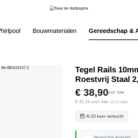
hirlpool
Bouwmaterialen
Gereedschap & 
Tegel Rails 10mm
Roestvrij Staal 2
€ 38,90
incl. btw
€ 32,15 excl. btw
(21% btw)
Al 20 keer verkocht
Verwachte levering