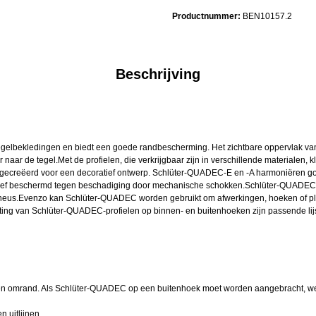
Productnummer:
BEN10157.2
Beschrijving
elbekledingen en biedt een goede randbescherming. Het zichtbare oppervlak van 
aar de tegel.Met de profielen, die verkrijgbaar zijn in verschillende materialen
en gecreëerd voor een decoratief ontwerp. Schlüter-QUADEC-E en -A harmoniëren
ectief beschermd tegen beschadiging door mechanische schokken.Schlüter-QUADEC va
rapneus.Evenzo kan Schlüter-QUADEC worden gebruikt om afwerkingen, hoeken of plin
iting van Schlüter-QUADEC-profielen op binnen- en buitenhoeken zijn passende lij
n omrand. Als Schlüter-QUADEC op een buitenhoek moet worden aangebracht, werk
 uitlijnen.