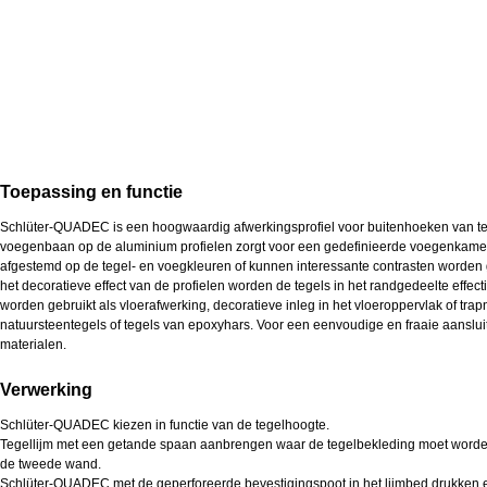
Toepassing en functie
Schlüter-QUADEC is een hoogwaardig afwerkingsprofiel voor buitenhoeken van teg
voegenbaan op de aluminium profielen zorgt voor een gedefinieerde voegenkamer n
afgestemd op de tegel- en voegkleuren of kunnen interessante contrasten word
het decoratieve effect van de profielen worden de tegels in het randgedeelte eff
worden gebruikt als vloerafwerking, decoratieve inleg in het vloeroppervlak of t
natuursteentegels of tegels van epoxyhars. Voor een eenvoudige en fraaie aanslu
materialen.
Verwerking
Schlüter-QUADEC kiezen in functie van de tegelhoogte.
Tegellijm met een getande spaan aanbrengen waar de tegelbekleding moet worde
de tweede wand.
Schlüter-QUADEC met de geperforeerde bevestigingspoot in het lijmbed drukken en