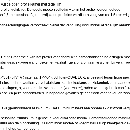
vul de open profielkamer met tegellijm.
ofiel gelijk ligt. De tegels moeten volledig vlak in het profiel worden gelegd.
 1,5 mm ontstaat. Bij roestvrijstalen profielen wordt een voeg van ca. 1,5 mm vrijge
beschadigingen veroorzaakt. Verwijder vervuiling door mortel of tegellijm onmidde
De bruikbaarheid van het profiel voor chemische of mechanische belastingen moet
r geschikt voor wandhoeken en -afsluitingen, bijv. om aan te sluiten bij verch
jk.
l 1.4301) of V4A (materiaal 1.4404). Schlüter-QUADEC-E is bestand tegen hoge me
nindustrie, brouwerijen, zuivelfabrieken, kantinekeukens en ziekenhuizen, maar ook
astingen, bijvoorbeeld in zwembaden (zoet water), raden we het gebruik van 1.4404 
hloor- en pekelconcentraties. In bepaalde gevallen geldt dit ook voor pekel- en 
TGB (geanodiseerd aluminium): Het aluminium heeft een oppervlak dat wordt verfij
lasting. Aluminium is gevoelig voor alkalische media. Cementhoudende materialen
e duur van de blootstelling. Daarom moet mortel- of voegmateriaal op blootgestel
ter in holtes kan ophopen.