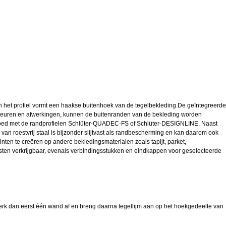
het profiel vormt een haakse buitenhoek van de tegelbekleding.De geïntegreerde
, kleuren en afwerkingen, kunnen de buitenranden van de bekleding worden
 goed met de randprofielen Schlüter-QUADEC-FS of Schlüter-DESIGNLINE. Naast
n roestvrij staal is bijzonder slijtvast als randbescherming en kan daarom ook
ten te creëren op andere bekledingsmaterialen zoals tapijt, parket,
sten verkrijgbaar, evenals verbindingsstukken en eindkappen voor geselecteerde
 dan eerst één wand af en breng daarna tegellijm aan op het hoekgedeelte van