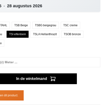
26
-
28 augustus 2026
TAHL
TSB Beige
TSBG beigegrau
TSC creme
au
TSI elfenbein
TSLA Hellanthrazit
TSOB bronze
au
In de winkelmand
n dit product.