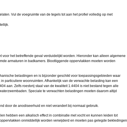
laten. Vul de voegruimte van de tegels tot aan het profiel volledig op met
llijk.
 voor het betreffende geval verduidelijkt worden. Hieronder kan alleen algemene
roomde armaturen in badkamers. Blootliggende oppervlakken moeten worden
chanische belastingen en is bijzonder geschikt voor toepassingsgebieden waar
 in particuliere woonruimten. Afhankelijk van de verwachte belasting kan een
aan. Zelfs roestvrij staal van de kwaliteit 1.4404 is niet bestand tegen alle
zeewaterzwembaden. Speciale te verwachten belastingen moeten daarom altijd
nd door de anodiseerhuid en niet verandert bij normaal gebruik.
 hebben een alkalisch effect in combinatie met vocht en kunnen leiden tot
de oppervlakken onmiddellijk worden verwijderd en moeten pas gelegde bekledingen