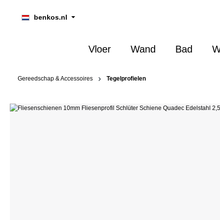
oekopdracht
Ga naar de hoofdnavigatie
benkos.nl
Vloer
Wand
Bad
W
Gereedschap & Accessoires
Tegelprofielen