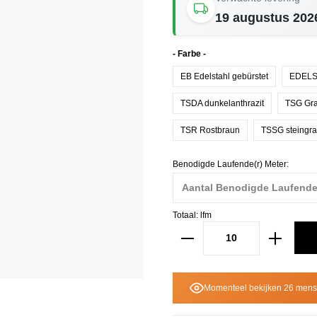
19 augustus 20
Selecteer
- Farbe -
EB Edelstahl gebürstet
EDELS
TSDA dunkelanthrazit
TSG Gr
TSR Rostbraun
TSSG steingr
Benodigde Laufende(r) Meter:
Totaal:
lfm
Momenteel bekijken 26 mense