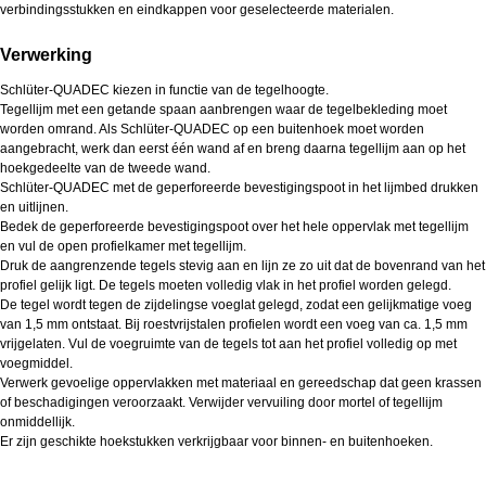
verbindingsstukken en eindkappen voor geselecteerde materialen.
Verwerking
Schlüter-QUADEC kiezen in functie van de tegelhoogte.
Tegellijm met een getande spaan aanbrengen waar de tegelbekleding moet
worden omrand. Als Schlüter-QUADEC op een buitenhoek moet worden
aangebracht, werk dan eerst één wand af en breng daarna tegellijm aan op het
hoekgedeelte van de tweede wand.
Schlüter-QUADEC met de geperforeerde bevestigingspoot in het lijmbed drukken
en uitlijnen.
Bedek de geperforeerde bevestigingspoot over het hele oppervlak met tegellijm
en vul de open profielkamer met tegellijm.
Druk de aangrenzende tegels stevig aan en lijn ze zo uit dat de bovenrand van het
profiel gelijk ligt. De tegels moeten volledig vlak in het profiel worden gelegd.
De tegel wordt tegen de zijdelingse voeglat gelegd, zodat een gelijkmatige voeg
van 1,5 mm ontstaat. Bij roestvrijstalen profielen wordt een voeg van ca. 1,5 mm
vrijgelaten. Vul de voegruimte van de tegels tot aan het profiel volledig op met
voegmiddel.
Verwerk gevoelige oppervlakken met materiaal en gereedschap dat geen krassen
of beschadigingen veroorzaakt. Verwijder vervuiling door mortel of tegellijm
onmiddellijk.
Er zijn geschikte hoekstukken verkrijgbaar voor binnen- en buitenhoeken.