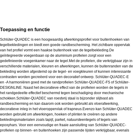
Toepassing en functie
Schlüter-QUADEC is een hoogwaardig afwerkingsprofiel voor buitenhoeken van
tegelbekledingen en biedt een goede randbescherming. Het zichtbare oppervlak
van het profiel vormt een haakse buitenhoek van de tegelbekleding.De
geïntegreerde voegenbaan op de aluminium profielen zorgt voor een
gedefinieerde voegenkamer naar de tegel.Met de profielen, die verkrijgbaar zijn in
verschillende materialen, kleuren en afwerkingen, kunnen de buitenranden van de
bekleding worden afgestemd op de tegel- en voegkleuren of kunnen interessante
contrasten worden gecreëerd voor een decoratief ontwerp. Schlüter-QUADEC-E
en -A harmoniëren goed met de randprofielen Schlüter-QUADEC-FS of Schlüter-
DESIGNLINE. Naast het decoratieve effect van de profielen worden de tegels in
het randgedeelte effectief beschermd tegen beschadiging door mechanische
schokken.Schlüter-QUADEC van roestvrij staal is bijzonder slijtvast als
randbescherming en kan daarom ook worden gebruikt als vloerafwerking,
decoratieve inleg in het vloeroppervlak of trapneus.Evenzo kan Schlüter-QUADEC
worden gebruikt om afwerkingen, hoeken of plinten te creëren op andere
bekledingsmaterialen zoals tapijt, parket, natuursteentegels of tegels van
epoxyhars. Voor een eenvoudige en fraaie aansluiting van Schlüter-QUADEC-
profielen op binnen- en buitenhoeken zijn passende lijsten verkrijgbaar, evenals