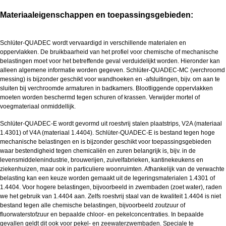
Materiaaleigenschappen en toepassingsgebieden:
Schlüter-QUADEC wordt vervaardigd in verschillende materialen en
oppervlakken. De bruikbaarheid van het profiel voor chemische of mechanische
belastingen moet voor het betreffende geval verduidelijkt worden. Hieronder kan
alleen algemene informatie worden gegeven. Schlüter-QUADEC-MC (verchroomd
messing) is bijzonder geschikt voor wandhoeken en -afsluitingen, bijv. om aan te
sluiten bij verchroomde armaturen in badkamers. Blootliggende oppervlakken
moeten worden beschermd tegen schuren of krassen. Verwijder mortel of
voegmateriaal onmiddellijk.
Schlüter-QUADEC-E wordt gevormd uit roestvrij stalen plaatstrips, V2A (materiaal
1.4301) of V4A (materiaal 1.4404). Schlüter-QUADEC-E is bestand tegen hoge
mechanische belastingen en is bijzonder geschikt voor toepassingsgebieden
waar bestendigheid tegen chemicaliën en zuren belangrijk is, bijv. in de
levensmiddelenindustrie, brouwerijen, zuivelfabrieken, kantinekeukens en
ziekenhuizen, maar ook in particuliere woonruimten. Afhankelijk van de verwachte
belasting kan een keuze worden gemaakt uit de legeringsmaterialen 1.4301 of
1.4404. Voor hogere belastingen, bijvoorbeeld in zwembaden (zoet water), raden
we het gebruik van 1.4404 aan. Zelfs roestvrij staal van de kwaliteit 1.4404 is niet
bestand tegen alle chemische belastingen, bijvoorbeeld zoutzuur of
fluorwaterstofzuur en bepaalde chloor- en pekelconcentraties. In bepaalde
gevallen geldt dit ook voor pekel- en zeewaterzwembaden. Speciale te