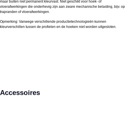
maar buiten niet permanent kleurvast. Niet geschikt voor hoek- of
vloerafwerkingen die onderhevig zijn aan zware mechanische belasting, bijv. op
trapranden of vloerafwerkingen.
Opmerking: Vanwege verschillende productietechnologieën kunnen
kleurverschillen tussen de profielen en de hoeken niet worden uitgesloten.
Productgalerij overslaan
Accessoires