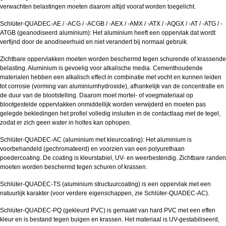
verwachten belastingen moeten daarom altijd vooraf worden toegelicht.
Schlüter-QUADEC-AE / -ACG / -ACGB / -AEX / -AMX / -ATX / -AQGX / -AT / -ATG / -
ATGB (geanodiseerd aluminium): Het aluminium heeft een oppervlak dat wordt
verfijnd door de anodiseerhuid en niet verandert bij normaal gebruik.
Zichtbare oppervlakken moeten worden beschermd tegen schurende of krassende
belasting. Aluminium is gevoelig voor alkalische media. Cementhoudende
materialen hebben een alkalisch effect in combinatie met vocht en kunnen leiden
tot corrosie (vorming van aluminiumhydroxide), afhankelijk van de concentratie en
de duur van de blootstelling. Daarom moet mortel- of voegmateriaal op
blootgestelde oppervlakken onmiddellijk worden verwijderd en moeten pas
gelegde bekledingen het profiel volledig insluiten in de contactlaag met de tegel,
zodat er zich geen water in holtes kan ophopen.
Schlüter-QUADEC-AC (aluminium met kleurcoating): Het aluminium is
voorbehandeld (gechromateerd) en voorzien van een polyurethaan
poedercoating. De coating is kleurstabiel, UV- en weerbestendig. Zichtbare randen
moeten worden beschermd tegen schuren of krassen.
Schlüter-QUADEC-TS (aluminium structuurcoating) is een oppervlak met een
natuurlijk karakter (voor verdere eigenschappen, zie Schlüter-QUADEC-AC).
Schlüter-QUADEC-PQ (gekleurd PVC) is gemaakt van hard PVC met een effen
kleur en is bestand tegen buigen en krassen. Het materiaal is UV-gestabiliseerd,