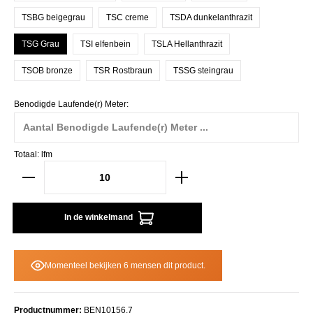
TSBG beigegrau
TSC creme
TSDA dunkelanthrazit
TSG Grau
TSI elfenbein
TSLA Hellanthrazit
TSOB bronze
TSR Rostbraun
TSSG steingrau
Benodigde Laufende(r) Meter:
Totaal:
lfm
In de winkelmand
Momenteel bekijken 6 mensen dit product.
Productnummer:
BEN10156.7