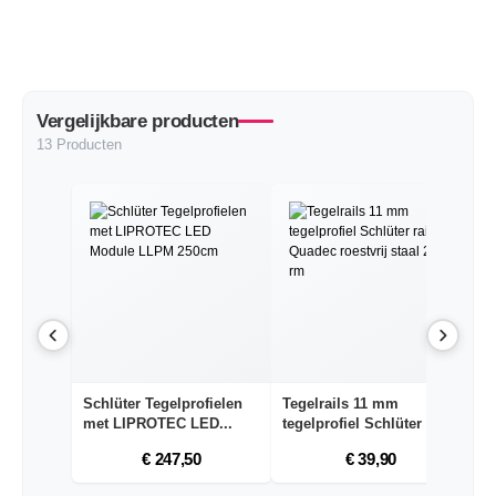
Vergelijkbare producten
13 Producten
Schlüter Tegelprofielen
Tegelrails 11 mm
Vi
met LIPROTEC LED...
tegelprofiel Schlüter r...
ro
€ 247,50
€ 39,90