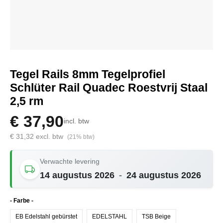
Tegel Rails 8mm Tegelprofiel
Schlüter Rail Quadec Roestvrij Staal
2,5 rm
€ 37,90
incl. btw
€ 31,32 excl. btw
(21% btw)
Verwachte levering
14 augustus 2026
-
24 augustus 2026
Selecteer
- Farbe -
EB Edelstahl gebürstet
EDELSTAHL
TSB Beige