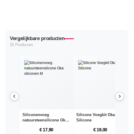
Vergelijkbare producten
25 Producten
Siliconenvoeg
Silicone Voegkit Oka
Si
natuursteensilicone Oka
Silicone
Si
si...
€ 17,90
€ 19,00