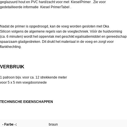
geglazuurd hout en PVC hard/zacht voor met Kiesel
Primer
. Zie voor
gedetailleerde informatie Kiesel Primer
Tabel
.
Nadat de primer is opgedroogd, kan de voeg worden gesloten met Oka
Silicon volgens de algemene regels van de voegtechniek. Vóór de huidvorming
(ca. 6 minuten) wordt het oppervlak met geschikt egalisatiemiddel en gereedschap
spaarzaam gladgestreken. Dit drukt het materiaal in de voeg en zorgt voor
flankhechting.
VERBRUIK
1 patroon bijv. voor ca. 12 strekkende meter
voor 5 x 5 mm voegdoorsnede
TECHNISCHE EIGENSCHAPPEN
- Farbe -:
braun