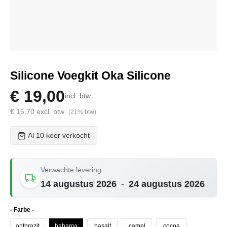
Silicone Voegkit Oka Silicone
€ 19,00
incl. btw
€ 15,70 excl. btw
(21% btw)
Al 10 keer verkocht
Verwachte levering
14 augustus 2026
-
24 augustus 2026
Selecteer
- Farbe -
anthrazit
bahama
basalt
camel
cocoa