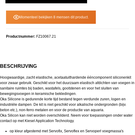
Momenteel bekijken 8 mensen dit product.
Productnummer:
FZ10067.21
BESCHRIJVING
Hoogwaardige, zacht elastische, acetaatuithardende ééncomponent siliconenkit
voor zwaar gebruik. Geschikt voor het duurzaam elastisch afdichten van voegen in
sanitaire ruimtes bij baden, wastafels, gootstenen en voor het sluiten van
bewegingsvoegen in keramische bekledingen.
Oka Silicone is gedurende korte tijd bestand tegen verdunde zuren, logen en
industriële dampen. De kit is niet geschikt voor alkalische ondergronden (bijv.
beton etc.), non-ferro metalen en voor de productie van aquaria.
Oka Silicon kan niet worden overschilderd. Neem voor toepassingen onder water
contact op met Kiesel Application Technology.
op kleur afgestemd met Servofix, Servoflex en Servoperl voegmassa's