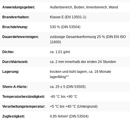
Anwendungsgebiet:
Außenbereich
, Boden
, Innenbereich
, Wand
Brandverhalten:
Klasse E (EN 13501-1)
Bruchdehnung:
530 % (DIN 53504)
Dauerdehnvermögen:
zulässige Gesamtverformung 25 % (DIN EN ISO
11600)
Dichte:
ca. 1,01 g/ml
Durchhärtezeit:
ca. 2 mm innerhalb der ersten 24 Stunden
Lagerung:
trocken und kühl lagern, ca. 18 Monate
lagerfähig**
Shore-A-Härte:
ca. 25 ± 5 (DIN 53505)
Temperaturbeständigkeit:
-40 °C bis +90 °C
Verarbeitungstemperatur:
+5 °C bis +40 °C (Untergrund)
Zugfestigkeit:
0,95 N/mm² (DIN 53504)