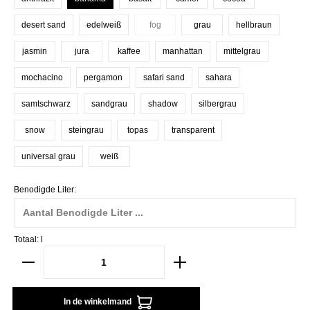
desert sand
edelweiß
fog
grau
hellbraun
(Deze optie is momenteel niet beschikbaar.)
jasmin
jura
kaffee
manhattan
mittelgrau
mochacino
pergamon
safari sand
sahara
samtschwarz
sandgrau
shadow
silbergrau
snow
steingrau
topas
transparent
universal grau
weiß
Benodigde Liter:
Totaal:
l
In de winkelmand