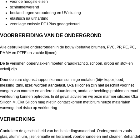
voor de hoogste eisen
schimmelwerend
bestand tegen veroudering en UV-straling
elastisch na uitharding
zeer lage emissie EC1Plus goedgekeurd
VOORBEREIDING VAN DE ONDERGROND
Alle gebruikelijke ondergronden in de bouw (behalve bitumen, PVC, PP, PE, PC,
PMMA en PTFE en zachte lijmen).
De te verlijmen oppervlakken moeten draagkrachtig, schoon, droog en stof- en
vetvrij zijn.
Door de zure eigenschappen kunnen sommige metalen (bijv. koper, lood,
messing, zink, ijzer) worden aangetast. Oka siliconen zijn niet geschikt voor het
voegen van marmer en andere natuurstenen, omdat er hechtingsproblemen en/of
verkleuring kunnen optreden. In dit geval adviseren wij onze marmer silicone Oka
Silicon M. Oka Silicon mag niet in contact komen met bitumineuze materialen
vanwege het risico op verkleuring.
VERWERKING
Controleer de geschiktheid van het bekledingsmateriaal. Ondergronden zoals
glas, aluminium, ijzer, emaille en keramiek voorbehandelen met cleaner. Behandel