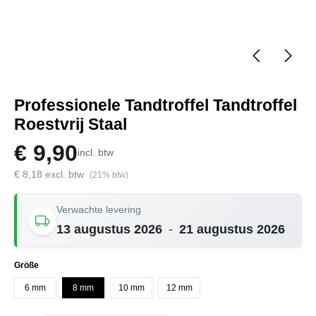
Professionele Tandtroffel Tandtroffel
Roestvrij Staal
€ 9,90
incl. btw
€ 8,18 excl. btw
(21% btw)
Verwachte levering
13 augustus 2026
-
21 augustus 2026
Selecteer
Größe
6 mm
8 mm
10 mm
12 mm