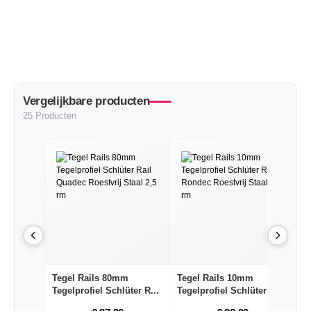
Vergelijkbare producten
25 Producten
Tegel Rails 80mm
Tegel Rails 10mm
T
Tegelprofiel Schlüter R...
Tegelprofiel Schlüter R...
te