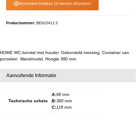
Momenteel bekijken 18 mensen dit product.
Productnummer:
BEN10412.3
HOME WC-borstel met houder. Geborsteld messing. Container van
porselein. Wandmodel. Hoogte 380 mm.
Aanvullende Informatie
A:
98 mm
Technische schets
B:
380 mm
C:
118 mm