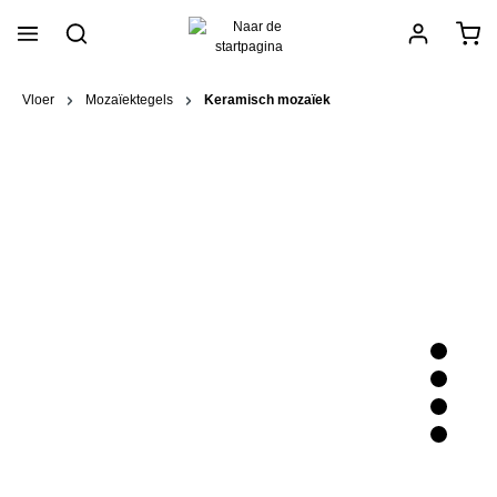
hoofdinhoud
Vloer
Mozaïektegels
Keramisch mozaïek