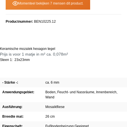
Momenteel bekijken 7 mensen dit product.
Productnummer:
BEN10225.12
Keramische mozaïek hexagon tegel
Prijs is voor 1 matje in m² ca. 0,078m²
Steen 1: 23x23mm
- Stärke -:
ca. 6 mm
Anwendungsgebiet:
Boden
, Feucht- und Nassräume
, Innenbereich
,
Wand
Ausführung:
Mosaikfliese
Breedte mat:
26 cm
Eigenschaft:
Fußbodenheizung Geeignet