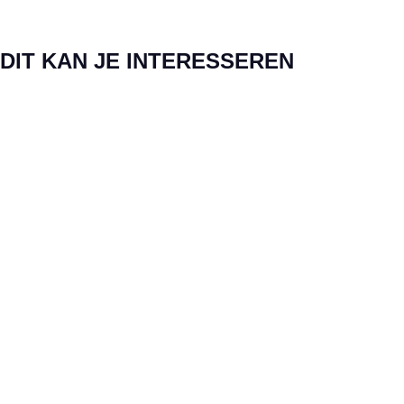
Productgalerij overslaan
DIT KAN JE INTERESSEREN