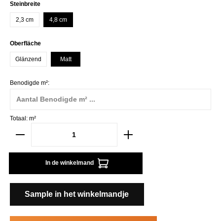
Selecteer
Steinbreite
2,3 cm
4,8 cm
Selecteer
Oberfläche
Glänzend
Matt
Benodigde m²:
Totaal:
m²
In de winkelmand
Sample in het winkelmandje