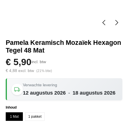
Pamela Keramisch Mozaïek Hexagon
Tegel 48 Mat
€ 5,90
incl. btw
€ 4,88 excl. btw
(21% btw)
Verwachte levering
12 augustus 2026
-
18 augustus 2026
Selecteer
Inhoud
1 Mat
1 pakket