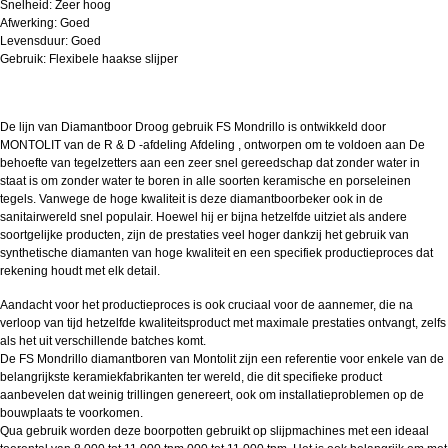
Snelheid: Zeer hoog
Afwerking: Goed
Levensduur: Goed
Gebruik: Flexibele haakse slijper
De lijn van
Diamantboor
Droog gebruik
FS Mondrillo
is ontwikkeld door
MONTOLIT van de R & D -afdeling
Afdeling ,
ontworpen om te voldoen aan
De
behoefte van tegelzetters aan een zeer snel gereedschap dat zonder water
in
staat is om zonder water te boren in alle soorten keramische en porseleinen
tegels.
Vanwege de hoge kwaliteit is deze diamantboorbeker
ook in de
sanitairwereld
snel
populair.
Hoewel hij er bijna hetzelfde uitziet als andere
soortgelijke producten, zijn de prestaties veel hoger dankzij het gebruik van
synthetische diamanten van hoge kwaliteit en een specifiek productieproces dat
rekening houdt met elk detail.
Aandacht voor het productieproces is ook cruciaal voor de aannemer, die na
verloop van tijd hetzelfde kwaliteitsproduct met maximale prestaties ontvangt, zelfs
als het uit verschillende batches komt.
De FS Mondrillo diamantboren van Montolit zijn een referentie voor enkele van de
belangrijkste keramiekfabrikanten ter wereld, die dit specifieke product
aanbevelen dat weinig trillingen genereert, ook om installatieproblemen op de
bouwplaats te voorkomen.
Qua gebruik worden deze boorpotten gebruikt op slijpmachines met een ideaal