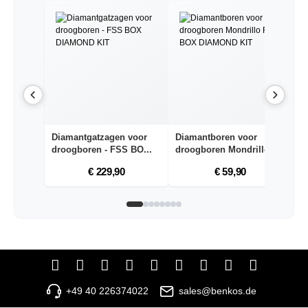
Diamantgatzagen voor
Diamantboren voor
D
droogboren - FSS BO...
droogboren Mondrillo F...
dr
€ 229,90
€ 59,90
+49 40 226374022
sales@benkos.de