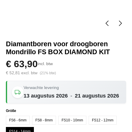
Diamantboren voor droogboren
Mondrillo FS BOX DIAMOND KIT
€ 63,90
incl. btw
€ 52,81 excl. btw
(21% btw)
Verwachte levering
13 augustus 2026
-
21 augustus 2026
Selecteer
Größe
FS6 - 6mm
FS8 - 8mm
FS10 - 10mm
FS12 - 12mm
FS14 - 14mm