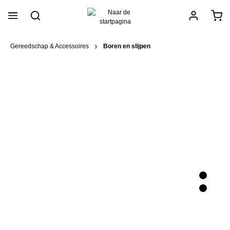
hoofdinhoud
Gereedschap & Accessoires
Boren en slijpen