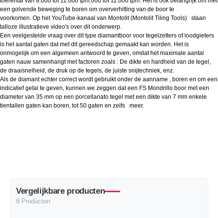
toerental van 8.000 tot 11.000 tpm.000 tot 11.000 tpm. Het is ook belangrijk om met
een golvende beweging te boren om oververhitting van de boor te
voorkomen. Op
het YouTube-kanaal van
Montolit (Montolit Tiling Tools) staan
talloze illustratieve video's over dit onderwerp.
Een veelgestelde vraag over dit type diamantboor voor tegelzetters of loodgieters
is het aantal gaten dat met dit gereedschap gemaakt kan worden. Het is
onmogelijk om een algemeen antwoord te geven, omdat het maximale aantal
gaten nauw samenhangt met factoren zoals : De dikte en hardheid van de tegel,
de draaisnelheid, de druk op de tegels, de juiste snijtechniek, enz.
Als de diamant echter correct wordt gebruikt onder de aanname , boren en om een
indicatief getal te geven, kunnen we zeggen dat een FS Mondrillo boor met een
diameter van 35 mm op een porcellanato tegel met een dikte van 7 mm enkele
tientallen gaten kan boren, tot 50 gaten en zelfs meer.
Vergelijkbare producten
8 Producten